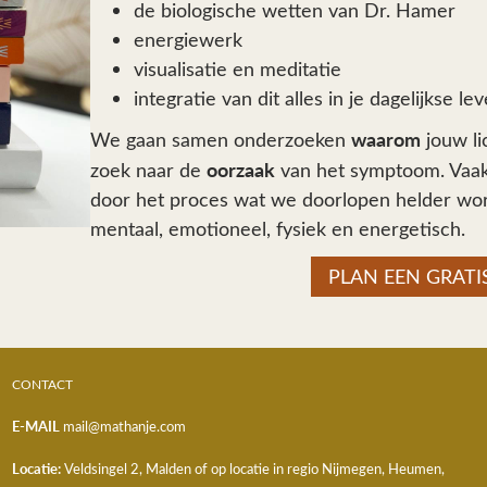
de biologische wetten van Dr. Hamer
energiewerk
visualisatie en meditatie
integratie van dit alles in je dagelijkse le
waarom
We gaan samen onderzoeken
jouw li
oorzaak
zoek naar de
van het symptoom. Vaak 
door het proces wat we doorlopen helder wor
mentaal, emotioneel, fysiek en energetisch.
PLAN EEN GRAT
CONTACT
E-MAIL
mail@mathanje.com
Locatie:
Veldsingel 2, Malden
of op locatie in regio Nijmegen, Heumen,