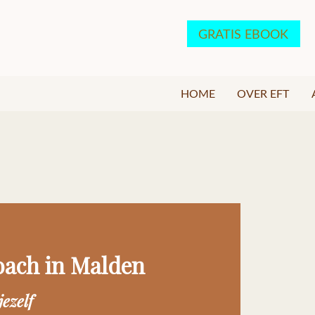
GRATIS EBOOK
HOME
OVER EFT
oach in Malden
jezelf